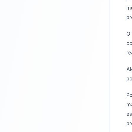
me
pr
O 
co
re
Al
po
Po
ma
es
pr