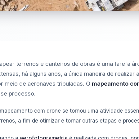
pear terrenos e canteiros de obras é uma tarefa ár
tensas, há alguns anos, a única maneira de realizar
r meio de aeronaves tripuladas. O
mapeamento co
sse processo.
mapeamento com drone se tornou uma atividade essenc
rrenos, a fim de otimizar e tornar outras etapas e proce
uando a
aerofotogrametria
é realizada com drones, por 