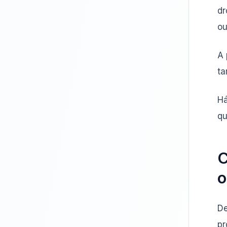
dr
ou
A 
ta
Há
qu
C
o
De
pr