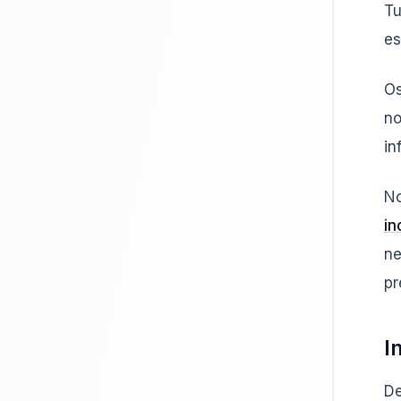
Tu
es
Os
no
in
No
in
ne
pr
I
De