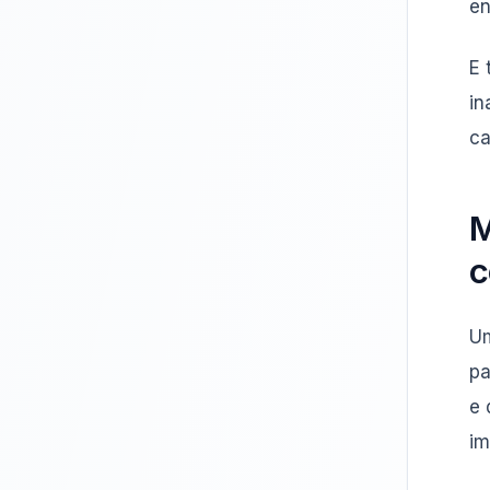
en
E 
in
c
M
c
Um
pa
e 
im