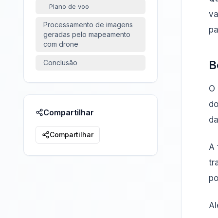
Plano de voo
va
Processamento de imagens
pa
geradas pelo mapeamento
com drone
B
Conclusão
O 
do
Compartilhar
da
Compartilhar
A 
tr
po
Al