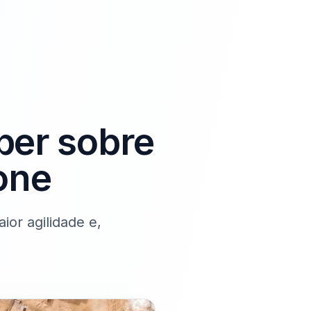
ber sobre
one
or agilidade e,
!