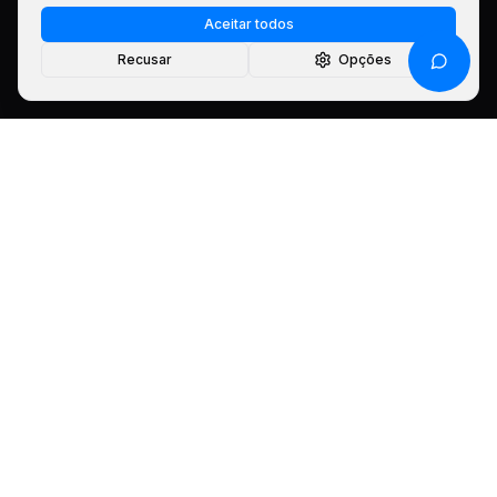
Aceitar todos
Recusar
Opções
padronize
sua coleta