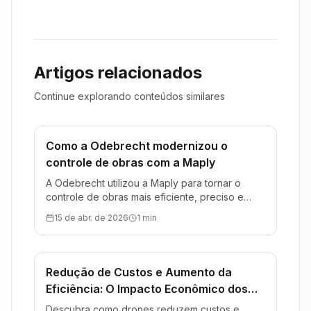
Artigos relacionados
Continue explorando conteúdos similares
Como a Odebrecht modernizou o
Construção
controle de obras com a Maply
A Odebrecht utilizou a Maply para tornar o
controle de obras mais eficiente, preciso e
econômico
15 de abr. de 2026
1 min
Redução de Custos e Aumento da
Construção
Eficiência: O Impacto Econômico dos
Drones em Projetos de Construção
Descubra como drones reduzem custos e