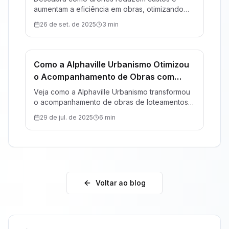
aumentam a eficiência em obras, otimizando
prazos, recursos e decisões no setor da
26 de set. de 2025
3 min
construção.
Como a Alphaville Urbanismo Otimizou
Construção
o Acompanhamento de Obras com
Drones e Maply
Veja como a Alphaville Urbanismo transformou
o acompanhamento de obras de loteamentos
com a tecnologia da Maply.
29 de jul. de 2025
6 min
Voltar ao blog