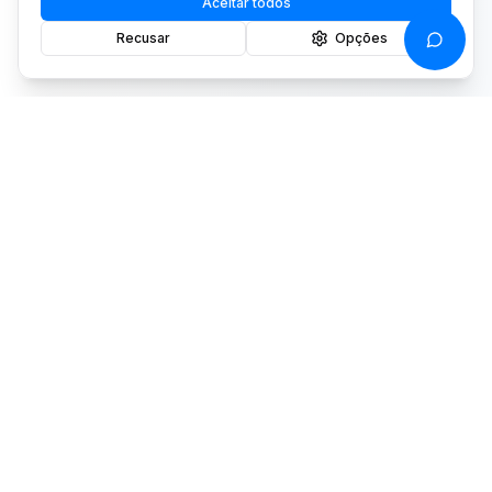
Aceitar todos
Recusar
Opções
Transformamos dados em decisões que
impulsionam resultados.
Receba novidades
Insights sobre drones e novidades da plataforma.
Política de
Privacidade
PRODUTOS