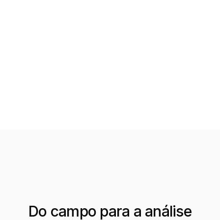
Anotaciones visuales en mapas para mensajes claros y
directos
Decisiones operacionales conjuntas más rápidas y
asertivas
Acceso remoto a mapas de alta resolución vía navegador
Equipo alineado con una única fuente de información
Do campo para a análise